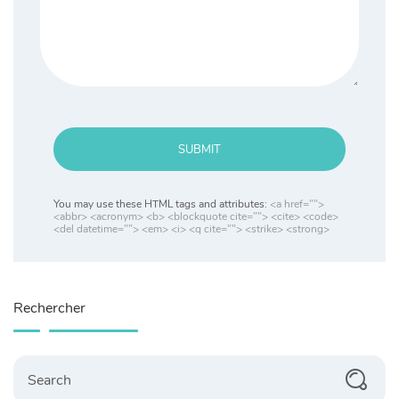
SUBMIT
You may use these HTML tags and attributes:
<a href="">
<abbr> <acronym> <b> <blockquote cite=""> <cite> <code>
<del datetime=""> <em> <i> <q cite=""> <strike> <strong>
Rechercher
Search