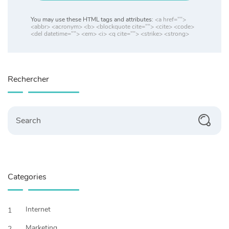
You may use these HTML tags and attributes:
<a href="">
<abbr> <acronym> <b> <blockquote cite=""> <cite> <code>
<del datetime=""> <em> <i> <q cite=""> <strike> <strong>
Rechercher
Search
Categories
Internet
1
Marketing
2