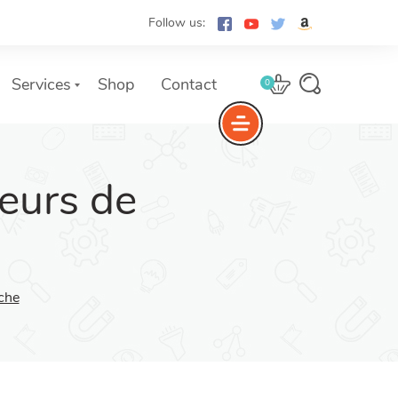
Follow us:
Services
Shop
Contact
0
eurs de
Listes des Services
che