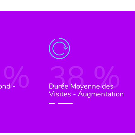
%
38
%
ond -
Durée Moyenne des
Visites - Augmentation