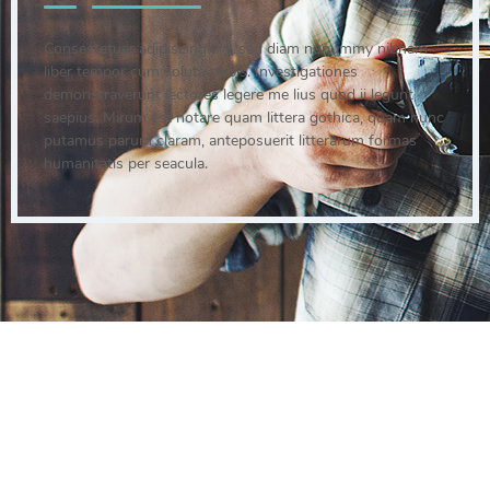
Consectetuer adipiscing elit, sed diam nonummy nibham
liber tempor cum soluta nobis. Investigationes
demonstraverunt lectores legere me lius quod ii legunt
saepius. Mirum est notare quam littera gothica, quam nunc
putamus parum claram, anteposuerit litterarum formas
humanitatis per seacula.